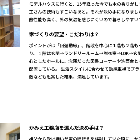
モデルハウスに行くと、15年経った今でも木の香りが
工さんの技術もすごいなあと。それが決め手になりまし
熱性能も高く、外の気温を感じにくいので暮らしやすい
家づくりの要望・こだわりは？
ポイントがは「回遊動線」。階段を中心に１階も２階も
り。１階は玄関→ランドリールーム→脱衣室→LDK→玄
心としたホールに、念願だった図書コーナーや洗面台と
配置している。 生活スタイルに合わせて動線重視でプ
数なども思案した結果、満足しています。
かみえ工務店を選んだ決め手は？
祖父から受け継いだ家の建替えを検討していた際に、か