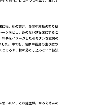
でやり取り。レスポンスが早く、楽しく
床に桧、杉の天井、薩摩中霧島の塗り壁
トーン落とし、節のない無垢床にするこ
、料亭をイメージした和モダンな玄関の
ました。中でも、薩摩中霧島の塗り壁の
たところや、桧の落とし込みという技法
ん使いたい、とお施主様。かみえさんの