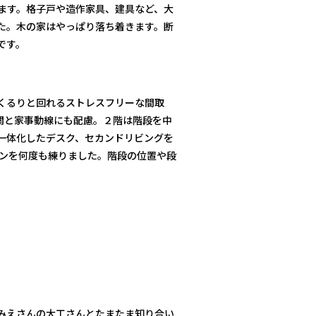
します。格子戸や造作家具、建具など、大
た。木の家はやっぱり落ち着きます。断
です。
くるりと回れるストレスフリーな間取
関と家事動線にも配慮。２階は階段を中
一体化したデスク、セカンドリビングを
ランを何度も練りました。階段の位置や段
みえさんの大工さんとたまたま知り合い